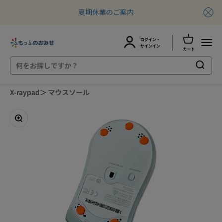
夏期休業のご案内
カートを開
ログイン・
ふもっふのおみせ
メニュ
アカウントページに移動する
サインイン
カート
コンテンツへスキップ
X-raypad
＞
マウスソール
ズームイン