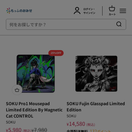
カートを開
ログイン・
ふもっふのおみせ
メニュ
アカウントページに移動する
サインイン
カート
コンテンツへスキップ
25%OFF
SOKU Pro1 Mousepad
SOKU Fujin Glasspad Limited
Limited Edition By Magnetic
Edition
Cat CONTROL
SOKU
SOKU
14,580
¥
(税込)
5,980
7,980
¥
¥
132
(税込)
全国配送無料
ポイント