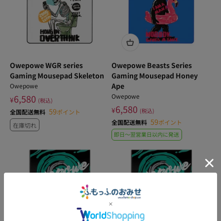
Owepowe WGR series
Owepowe Beasts Series
Gaming Mousepad Skeleton
Gaming Mousepad Honey
Ape
Owepowe
Owepowe
6,580
¥
(税込)
6,580
¥
59
(税込)
全国配送無料
ポイント
59
全国配送無料
ポイント
在庫切れ
即日〜翌営業日以内に発送