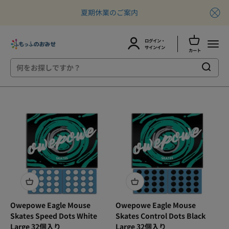
夏期休業のご案内
カートを開
ログイン・
ふもっふのおみせ
メニュ
アカウントページに移動する
サインイン
カート
コンテンツへスキップ
Owepowe Eagle Mouse
Owepowe Eagle Mouse
Skates Speed Dots White
Skates Control Dots Black
Large 32個入り
Large 32個入り