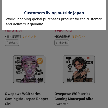
Owepowe OP Mouse Skates
Owepowe OP Mouse Skates
Universal Dots Black UPE 40
Universal Dots Ice PTFE 40個
個入り
入り
Owepowe
Owepowe
980
980
¥
¥
(税込)
(税込)
8
8
+国内配送料
ポイント
+国内配送料
ポイント
在庫切れ
在庫切れ
Owepowe WGR series
Owepowe WGR series
Gaming Mousepad Rapper
Gaming Mousepad Alita
Girl
Owepowe