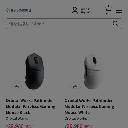
カートを開
ログイン・
ふもっふのおみせ
メニュ
アカウントページに移動する
サインイン
カート
コンテンツへスキップ
Orbital Works Pathfinder
Orbital Works Pathfinder
Modular Wireless Gaming
Modular Wireless Gaming
Mouse Black
Mouse White
Orbital Works
Orbital Works
29,980
29,980
¥
¥
(税込)
(税込)