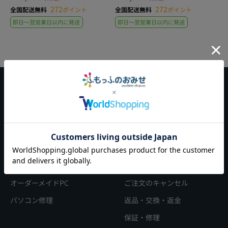
272
272
全国配送無料
ポイント
全国配送無料
ポイント
即日〜翌営業日以内に発送
即日〜翌営業日以内に発送
サービス
ヘルプ＆ガイド
製品提供リクエスト
よくある質問
アフィリエイト
ショッピングガイド
法人・団体様一括購入
お支払い方法
コラボのご相談はこちら
配送方法・送料
オーダーメイドPC
ご注文のキャンセル
パソコン修理
返品・交換・返金
保証・修理