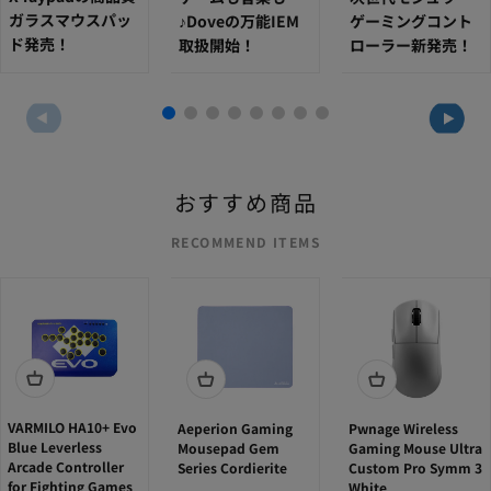
ガラスマウスパッ
♪Doveの万能IEM
ゲーミングコント
ド発売！
取扱開始！
ローラー新発売！
RECOMMEND ITEMS
VARMILO HA10+ Evo
Aeperion Gaming
Pwnage Wireless
Blue Leverless
Mousepad Gem
Gaming Mouse Ultra
Arcade Controller
Series Cordierite
Custom Pro Symm 3
for Fighting Games
White