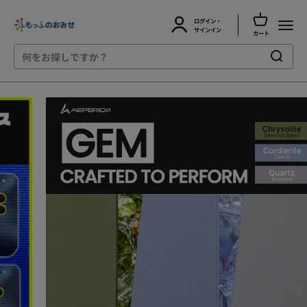
カートを開
ログイン・
ふもっふのおみせ
メニュ
アカウントページに移動する
サインイン
カート
コンテンツへスキップ