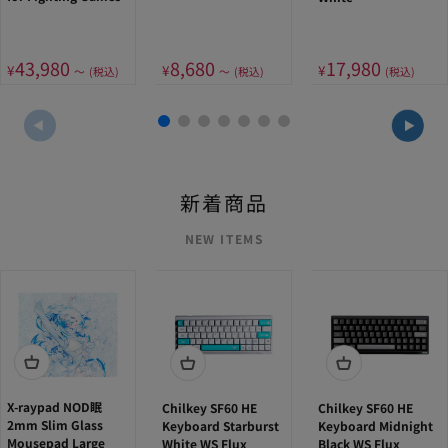
43,980
8,680
17,980
¥
¥
¥
〜
(税込)
〜
(税込)
(税込)
NEW ITEMS
X-raypad NOD眠
Chilkey SF60 HE
Chilkey SF60 HE
2mm Slim Glass
Keyboard Starburst
Keyboard Midnight
Mousepad Large
White WS Flux
Black WS Flux