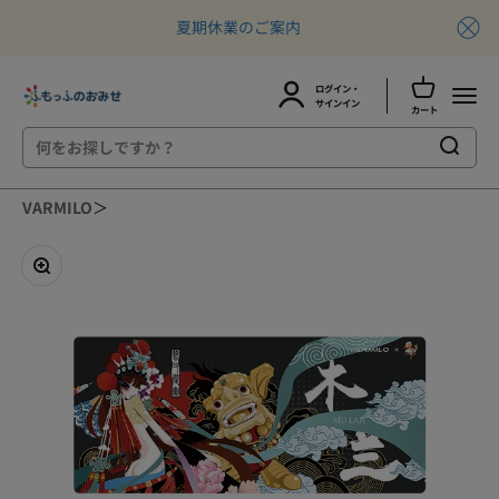
夏期休業のご案内
カートを開
ログイン・
ふもっふのおみせ
メニュ
アカウントページに移動する
サインイン
カート
コンテンツへスキップ
VARMILO
＞
ズームイン