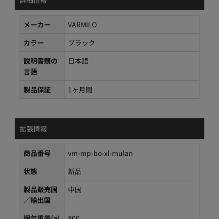
メーカー
VARMILO
カラー
ブラック
説明書類の
日本語
言語
製品保証
1ヶ月間
拡張情報
商品番号
vm-mp-bo-xl-mulan
状態
新品
製品販売国
中国
／輸出国
梱包重量(g)
800