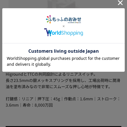
HigroundとTTCの共同設計によるリニアスイッチ。
長さ23.5mmの銀メッキスプリングを採用し、工場出荷時に潤滑
油を塗布済みなので非常にスムーズな押し心地が特徴です。
打鍵感：リニア｜押下圧：45g｜作動点：1.6mm｜ストローク：
3.6mm｜寿命：8,000万回