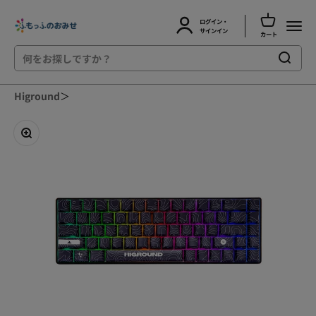
カートを開
ログイン・
ふもっふのおみせ
メニュ
アカウントページに移動する
サインイン
カート
コンテンツへスキップ
Higround
＞
ズームイン