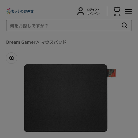
カートを開
ログイン・
ふもっふのおみせ
メニュ
アカウントページに移動する
サインイン
カート
コンテンツへスキップ
Dream Gamer
＞
マウスパッド
ズームイン