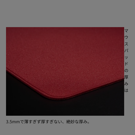
マ
ウ
ス
パ
ッ
ド
の
厚
み
は
3.5mmで薄すぎず厚すぎない、絶妙な厚み。