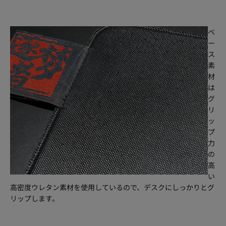
ベ
ー
ス
素
材
は
グ
リ
ッ
プ
力
の
高
い
高密度ウレタン素材を使用しているので、デスクにしっかりとグ
リップします。