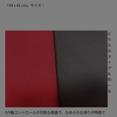
「49 x 42 cm」サイズ！
ど
ち
ら
の
タ
イ
プ
も
均
一
な
X/Y軸コントロールが可能な表面で、なめらかな滑りが特徴で