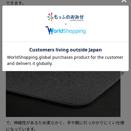
できます。
エ
ッ
ジ
は
滑
ら
か
で、伸縮性があるため柔らかく、手や腕に引っかかりにくい仕様
になっています。