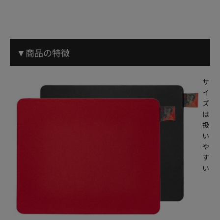
▼商品の特徴
サ
イ
ズ
は
扱
い
や
す
い