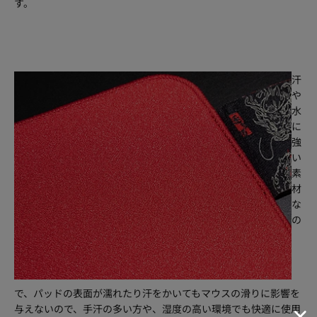
す。
汗
や
水
に
強
い
素
材
な
の
で、パッドの表面が濡れたり汗をかいてもマウスの滑りに影響を
与えないので、手汗の多い方や、湿度の高い環境でも快適に使用