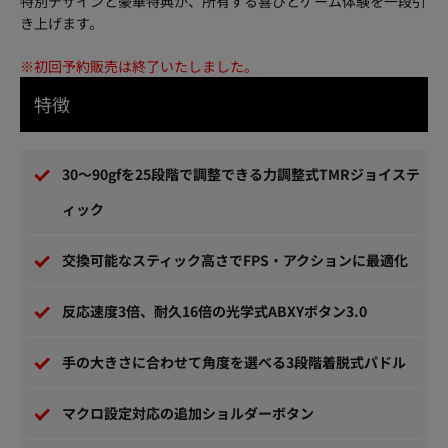
特別デザインと豪華特典が、所有する喜びとゲーム体験を一段引
き上げます。
※初回予約販売は終了いたしました。
特徴
30～90gfを25段階で調整できる力調整式TMRジョイステ
ィック
交換可能なスティック高さでFPS・アクションに最適化
反応速度3倍、耐久16倍の光学式ABXYボタン3.0
手の大きさに合わせて角度を選べる3段階着脱式パドル
マクロ設定対応の追加ショルダーボタン