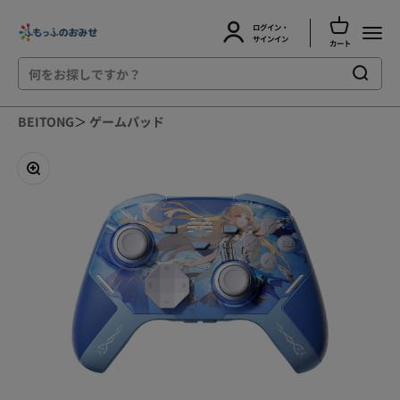
カートを開
ログイン・
ふもっふのおみせ
メニュ
アカウントページに移動する
サインイン
カート
コンテンツへスキップ
BEITONG
＞
ゲームパッド
ズームイン