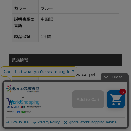
カラー
ブルー
説明書類の
中国語
言語
製品保証
1年間
拡張情報
商品番号
bt-kunpeng-40d-ww-car-pgb
状態
新品
製品販売国
中国
／輸出国
梱包重量(g)
500