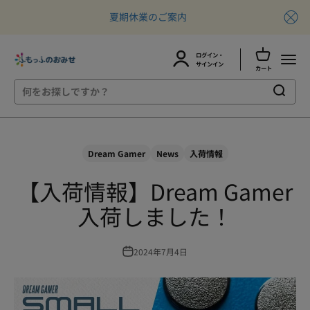
夏期休業のご案内
カートを開
ログイン・
ふもっふのおみせ
メニュ
アカウントページに移動する
サインイン
カート
コンテンツへスキップ
Dream Gamer
News
入荷情報
【入荷情報】Dream Gamer
入荷しました！
2024年7月4日