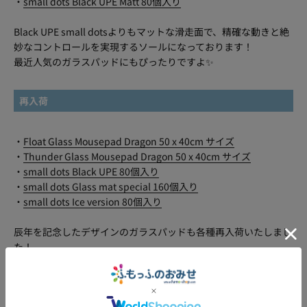
・
small dots Black UPE Matt 80個入り
Black UPE small dotsよりもマットな滑走面で、精確な動きと絶
妙なコントロールを実現するソールになっております！
最近人気のガラスパッドにもぴったりですよ✨️
再入荷
・
Float Glass Mousepad Dragon 50 x 40cm サイズ
・
Thunder Glass Mousepad Dragon 50 x 40cm サイズ
・
small dots Black UPE 80個入り
・
small dots Glass mat special 160個入り
・
small dots Ice version 80個入り
辰年を記念したデザインのガラスパッドも各種再入荷いたしまし
た！
また、滑りも選べてお試しもしやすい価格の汎用ソール「small
dots」シリーズも各種再入荷しておりますので、ぜひ一緒にチェ
ックしてみてくださいね！